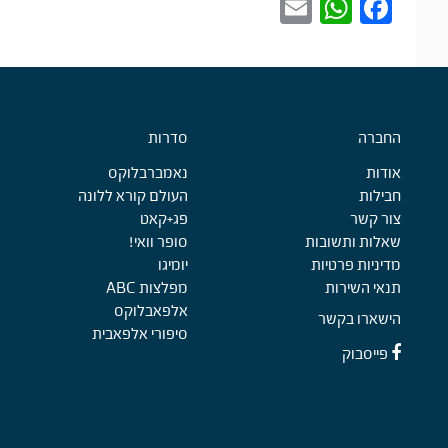
E
W
Fa
m
ha
ce
ail
ts
bo
A
ok
pp
Foote
החברה
סדרות
אודות
נאמברבלוקס
חבילות
העולם קורא ללונה
צור קשר
פג+קאט
שאלות ותשובות
סופר וואי!
מדיניות פרטיות
יומיגו
תנאי השירות
מפלצות ABC
אלפאבלוקס
הישארו בקשר
סיפורי אלפאבית
פייסבוק