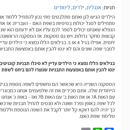
תגיות:
אנגלית
,
ילדים
,
לימודים
הילדים הגיעו לגן ואתם מתלבטים מתי נכון להתחיל ללמוד 
מתחילים לסגל יכולות בסיסיות בשפת האם – העברית. אז את
הנפלא שאנחנו יכולים לספר לכם עליו אם לא ידעתם הוא שגם
קבוצות מחקר גדולות. ויש גם מסקנות. אז המסקנה הראשונה הי
יחסית. אפילו בגיל 4 או 5. בגילאים הללו נמצ
למבני שפה שונים והם לא ינסו להבין אותם באמצעות התבניו
בגילאים הללו נמצא כי הילדים עדיין לא סיגלו תבניות קוגניט
ינסו להבין אותם באמצעות התבניות שנוצרו להם ביחס לשפת 
המסקנה השנייה היא שכאשר הם נחשפים לשפה נוספת בגיל מ
הייחודית שלה. אתם מכירים את זה שלפעמים אנחנו כמבוגרי
לכל שפה באופן נפרד ושונה ולא מנסים להחיל תבניות שרכש
כך יהיה להם דווקא קל יותר לקבל את השפה הנוספת וללמוד א
מלימוד שפת האם.