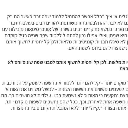
אנגלית או איך בכלל אפשר להתחיל ללמוד שפה זרה כאשר הם רק
ם לא לבד. ההתלבטות הזו משותפת להורים רבים בעולם. הדבר
 נערכו בנושא מחקרים רבים בשורה של אוניברסיטאות מובילות עם
א שניתן ואולי אפילו נכון להתחיל ללמוד שפה שנייה בגיל מוקדם
א כי הילדים עדיין לא סיגלו תבניות קוגניטיביות מלאות ולכן קל יחסית לחשוף אותם
ת שנוצרו להם ביחס לשפת האם.
יביות מלאות. לכן קל יחסית לחשוף אותם למבני שפה שונים והם לא
האם.
וקדם יותר – קל להם יותר ללמוד את השפה לעומק על המורכבות
ם לפעמים משווים את השפות השונות – למשל משווים את האות א'
עם האות A? או את האות ב' עם האות B? ואז – באות ג' אנחנו קצת נתקעים כי האות ג' לא נשמעת כמו C. ילדים לא חושבים כך. הם
ו משפה אחת לאחרת. וכך, ככל שהם נחשפים לשפות מוקדם יותר,
ותה בצורה "נקייה" יותר ללא המגבלות הקוגניטיביות הנוצרות