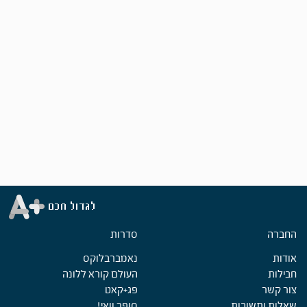
החברה
סדרות
אודות
נאמברבלוקס
חבילות
העולם קורא ללונה
צור קשר
פג+קאט
שאלות ותשובות
סופר וואי!