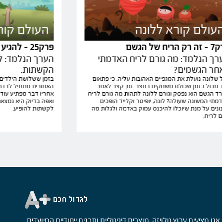
עולם קורא ללונה
העולם קור
הריח של הגשם
פרק25 - להגיע אל הקשת
רך הנלמד: מה גורם לריח האדמתי
הערך הנלמד: לל
חר הגשמים?
הקשתות.
 שלונה נועלת את המגפיים האהובות עליה, כי פתאום
בזמן ששלושת הילדים
ד מבול בזמן שכולם משחקים בחצר. זמן קצר לאחר
האחורית מתחיל לרדת
רד הגשם הוא נפסק וגורם ללונה לתהות מה גורם לריח
אחריו דבר מפתיע עוד 
מתי המשונה שעולה? לונה, יופיטר וקלייד הופכים
ואפה בדיוק היא נמצא
ונים על מנת שיוכלו להיכנס עמוק באדמה ולגלות מה
לקשתות להופיע.
ם לריח.
אנו מציעים ערוץ טלויזה, מוצרים דיגיטליים ותכנים ייחודיים המיועדים