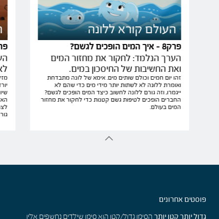
העולם קורא ללונה
ה
פרק8 - איך המים הופכים לגשם?
פרק7 - זה רק 
הערך הנלמד: לחקור את מחזור המים
הע
ואת החשיבות של החיסכון במים.
לא
זהו יום חמים וכולם שותים מים. אימא של לונה מתבדחת
מזל
ואומרת ללונה לא לשתות יותר מידי מים כדי שהם לא
יור
ייגמרו, וזה גורם ללונה לחשוב כיצד המים הופכים לגשם?
שיו
החברים הופכים לטיפות גשם קטנות כדי לחקור את מחזור
האד
המים בעולם.
לצנ
גור
פוסטים אחרונים
גדול יותר קטן יותר
הסימן גדול/קטן הוא סימן שילדים נחשפים אליו