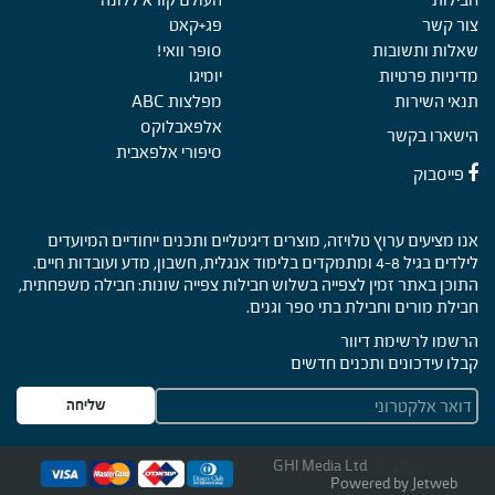
צור קשר
פג+קאט
שאלות ותשובות
סופר וואי!
מדיניות פרטיות
יומיגו
תנאי השירות
מפלצות ABC
אלפאבלוקס
הישארו בקשר
סיפורי אלפאבית
פייסבוק
אנו מציעים ערוץ טלויזה, מוצרים דיגיטליים ותכנים ייחודיים המיועדים
לילדים בגיל 4-8 ומתמקדים בלימוד אנגלית, חשבון, מדע ועובדות חיים.
התוכן באתר זמין לצפייה בשלוש חבילות צפייה שונות: חבילה משפחתית,
חבילת מורים וחבילת בתי ספר וגנים.
הרשמו לרשימת דיוור
קבלו עידכונים ותכנים חדשים
E
שליחה
m
a
i
GHI Media Ltd
· © 2026
Powered by Jetweb
l