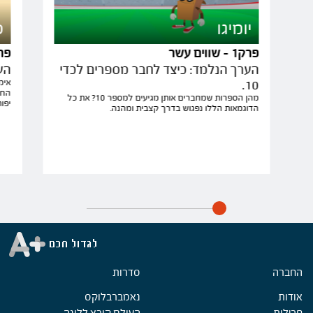
יומיגו
ס
פרק1 - שווים עשר
פרק2 - נעל
הערך הנלמד: כיצד לחבר מספרים לכדי
הע
10.
אימ
החב
מהן הספרות שמחברים אותן מגיעים למספר 10? את כל
יפו
הדוגמאות הללו נפגוש בדרך קצבית ומהנה.
החברה
Foote
סדרות
אודות
נאמברבלוקס
חבילות
העולם קורא ללונה