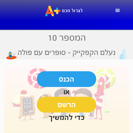
Skip
Skip
Skip
to
to
to
primary
footer
main
navigation
content
המספר 10
נעלם הקפקייק
- סופרים עם פולה
הכנס
או
הרשם
כדי להמשיך