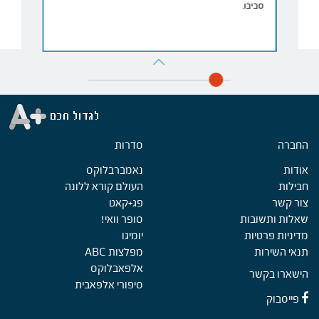
סביבו.
החברה
Foote
סדרות
אודות
נאמברבלוקס
חבילות
העולם קורא ללונה
צור קשר
פג+קאט
שאלות ותשובות
סופר וואי!
מדיניות פרטיות
יומיגו
תנאי השירות
מפלצות ABC
אלפאבלוקס
הישארו בקשר
סיפורי אלפאבית
פייסבוק