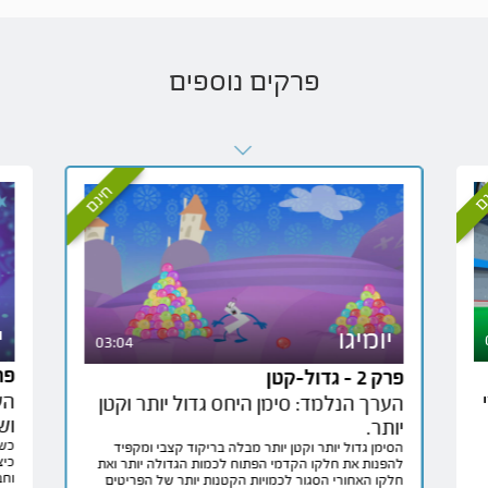
פרקים נוספים
נם
חינם
י
יומיגו
03:04
פרק 3 -
פרק 2 - גדול-קטן
הע
הערך הנלמד: סימן היחס גדול יותר וקטן
וש
יותר.
כשד
הסימן גדול יותר וקטן יותר מבלה בריקוד קצבי ומקפיד
כיצ
להפנות את חלקו הקדמי הפתוח לכמות הגדולה יותר ואת
וחב
חלקו האחורי הסגור לכמויות הקטנות יותר של הפריטים