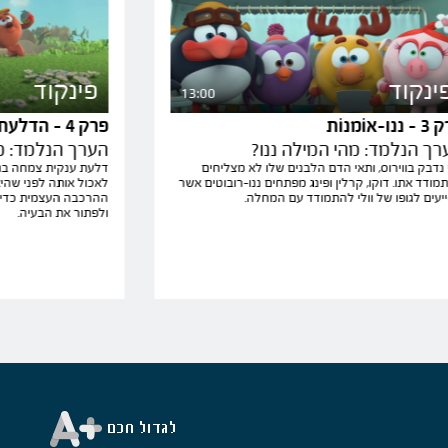
ינקוד
פינקוד
13:00
נו-אוֹמנוֹת
פרק 4 - הדלעת הנעלמת
רך הנלמד: מהי המילה ננו?
הערך הנלמד: מה
י נדבק בווירוס, ותאי הדם הלבנים שלו לא מצליחים
דלעת ענקית צמחה בגי
מודד אתו. דוקו, קרלין ופינג מפתחים ננו-רובוטים אשר
לאכול אותה לפני שהי
יעים לגופו של וולי להתמודד עם המחלה.
ההרכבה העצמית כדי ל
ולפתור את הבעיה.