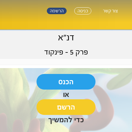
צור קשר
כניסה
הרשמה
דנ"א
פרק 5
- פינקוד
הכנס
או
הרשם
כדי להמשיך