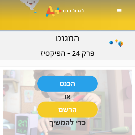
Skip
Skip
Skip
to
to
to
primary
footer
main
navigation
content
המגנט
פרק 24
- הפיקסיז
הכנס
או
הרשם
כדי להמשיך