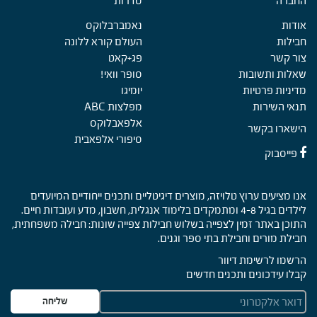
החברה
Foote
סדרות
אודות
נאמברבלוקס
חבילות
העולם קורא ללונה
צור קשר
פג+קאט
שאלות ותשובות
סופר וואי!
מדיניות פרטיות
יומיגו
תנאי השירות
מפלצות ABC
אלפאבלוקס
הישארו בקשר
סיפורי אלפאבית
פייסבוק
אנו מציעים ערוץ טלויזה, מוצרים דיגיטליים ותכנים ייחודיים המיועדים
לילדים בגיל 4-8 ומתמקדים בלימוד אנגלית, חשבון, מדע ועובדות חיים.
התוכן באתר זמין לצפייה בשלוש חבילות צפייה שונות: חבילה משפחתית,
חבילת מורים וחבילת בתי ספר וגנים.
הרשמו לרשימת דיוור
קבלו עידכונים ותכנים חדשים
E
שליחה
m