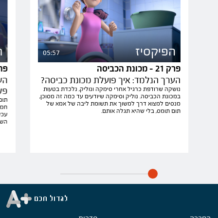
הפיקסיז
ה
05:57
פרק 21 - מכונת הכביסה
פרק 22 
הערך הנלמד: איך פועלת מכונת כביסה?
הע
נושקה שרודפת כרגיל אחרי סימקה ונוליק, נלכדת בטעות
פש
במכונת הכביסה. נוליק וסימקה שיודעים עד כמה זה מסוכן,
תום
מנסים למצוא דרך למשוך את תשומת ליבה של אמא של
חמי
תום תומס, בלי שהיא תגלה אותם.
עכש
השב