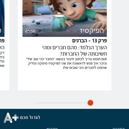
הפיקסיז
ה
05:56
פרק 13 - הברגים
פרק 14 
הערך הנלמד: מהם חברים ומהי
הע
חשיבותה של החברות?
דקו
בית
תום תומס צריך לכתוב חיבור בנושא: 'החבר הכי טוב שלי'
נול
ונזכר איך פגש לראשונה את שני הפיקסיז סימקה ונוליק
שאמ
שהפכו לחברים הכי טובים שלו.