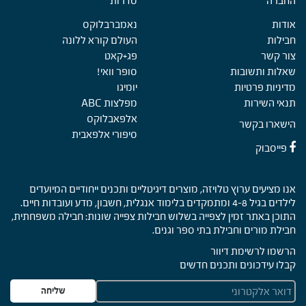
החברה
Foote
סדרות
אודות
נאמברבלוקס
חבילות
העולם קורא ללונה
צור קשר
פג+קאט
שאלות ותשובות
סופר וואי!
מדיניות פרטיות
יומיגו
תנאי השירות
מפלצות ABC
אלפאבלוקס
הישארו בקשר
סיפורי אלפאבית
פייסבוק
אנו מציעים ערוץ טלויזה, מוצרים דיגיטליים ותכנים ייחודיים המיועדים
לילדים בגיל 4-8 ומתמקדים בלימוד אנגלית, חשבון, מדע ועובדות חיים.
התוכן באתר זמין לצפייה בשלוש חבילות צפייה שונות: חבילה משפחתית,
חבילת מורים וחבילת בתי ספר וגנים.
הרשמו לרשימת דיוור
קבלו עידכונים ותכנים חדשים
E
שליחה
m