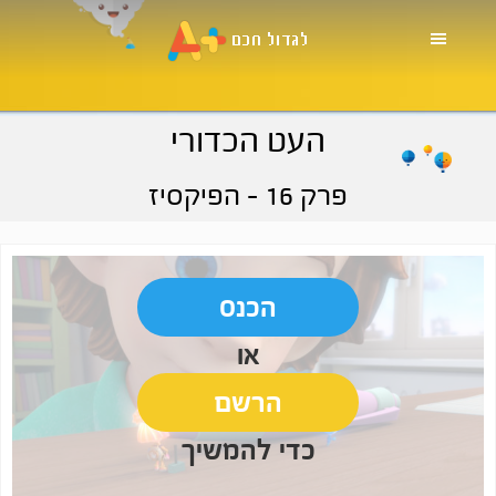
Skip
Skip
Skip
to
to
to
primary
footer
main
navigation
content
העט הכדורי
פרק 16
- הפיקסיז
הכנס
או
הרשם
כדי להמשיך