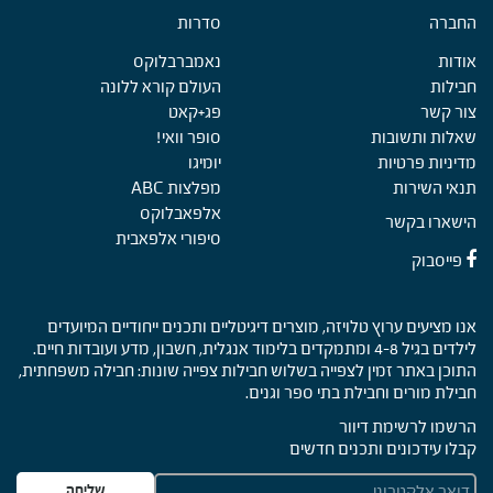
החברה
Foote
סדרות
אודות
נאמברבלוקס
חבילות
העולם קורא ללונה
צור קשר
פג+קאט
שאלות ותשובות
סופר וואי!
מדיניות פרטיות
יומיגו
תנאי השירות
מפלצות ABC
אלפאבלוקס
הישארו בקשר
סיפורי אלפאבית
פייסבוק
אנו מציעים ערוץ טלויזה, מוצרים דיגיטליים ותכנים ייחודיים המיועדים
לילדים בגיל 4-8 ומתמקדים בלימוד אנגלית, חשבון, מדע ועובדות חיים.
התוכן באתר זמין לצפייה בשלוש חבילות צפייה שונות: חבילה משפחתית,
חבילת מורים וחבילת בתי ספר וגנים.
הרשמו לרשימת דיוור
קבלו עידכונים ותכנים חדשים
E
שליחה