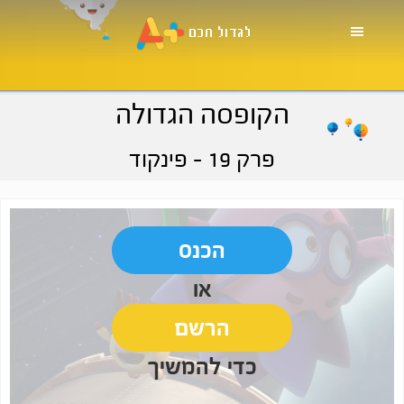
Skip
Skip
Skip
to
to
to
primary
footer
main
navigation
content
הקופסה הגדולה
פרק 19
- פינקוד
הכנס
או
הרשם
כדי להמשיך