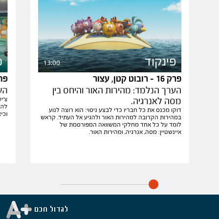
פינקוד
פ
13:00
פרק 16 - רובוט קטן, עצור
פרק 17 - ה
הערך הנלמד: מהירות האור והיחס בין
הע
מסה לאנרגיה.
צ'י
להש
דוקו מכנס את כל חבריו כדי לבצע ניסוי: הוא רוצה לנוע
וכי
במהירות הקרובה למהירות האור ולהגיע אל העתיד. קראש
לומד על כל אחד מחלקי המשוואה המפורסמת של
איינשטיין: מסה, אנרגיה, ומהירות האור.