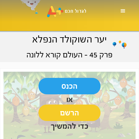
Skip
Skip
Skip
to
to
to
primary
footer
main
navigation
content
יער השוקולד הנפלא
פרק 45
- העולם קורא ללונה
הכנס
או
הרשם
כדי להמשיך