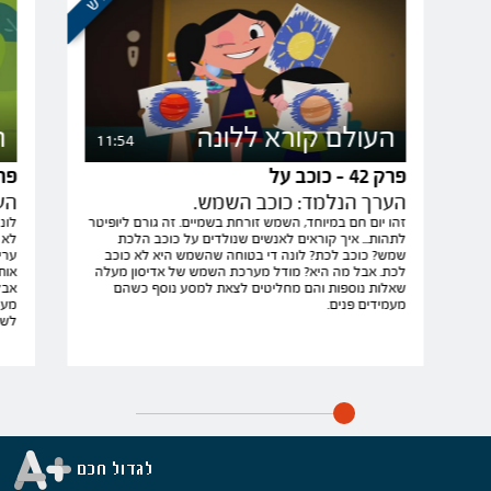
העולם קורא ללונה
ה
11:54
פרק 42 - כוכב על
פרק 43 
הערך הנלמד: כוכב השמש.
הע
זהו יום חם במיוחד, השמש זורחת בשמיים. זה גורם ליופיטר
לונ
לתהות... איך קוראים לאנשים שנולדים על כוכב הלכת
לא 
שמש? כוכב לכת? לונה די בטוחה שהשמש היא לא כוכב
ערי
לכת. אבל מה היא? מודל מערכת השמש של אדיסון מעלה
אות
שאלות נוספות והם מחליטים לצאת למסע נוסף כשהם
אבל
מעמידים פנים.
מעמ
לשא