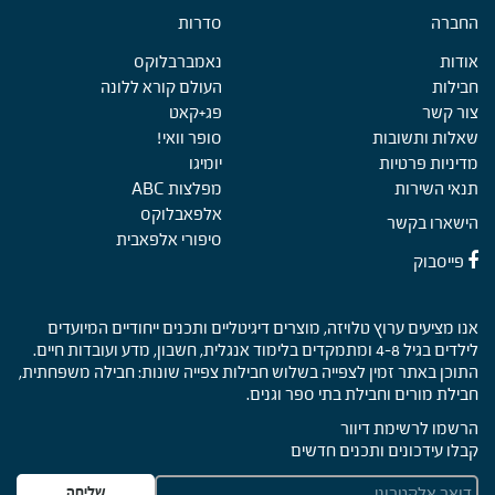
החברה
Foote
סדרות
אודות
נאמברבלוקס
חבילות
העולם קורא ללונה
צור קשר
פג+קאט
שאלות ותשובות
סופר וואי!
מדיניות פרטיות
יומיגו
תנאי השירות
מפלצות ABC
אלפאבלוקס
הישארו בקשר
סיפורי אלפאבית
פייסבוק
אנו מציעים ערוץ טלויזה, מוצרים דיגיטליים ותכנים ייחודיים המיועדים
לילדים בגיל 4-8 ומתמקדים בלימוד אנגלית, חשבון, מדע ועובדות חיים.
התוכן באתר זמין לצפייה בשלוש חבילות צפייה שונות: חבילה משפחתית,
חבילת מורים וחבילת בתי ספר וגנים.
הרשמו לרשימת דיוור
קבלו עידכונים ותכנים חדשים
E
שליחה