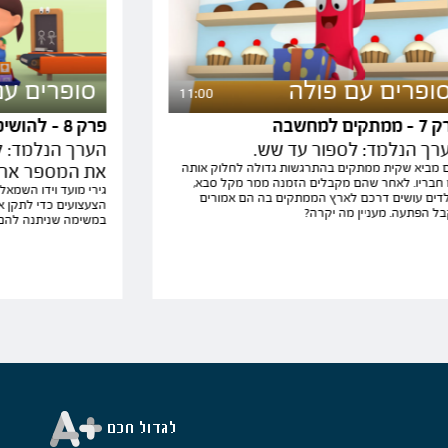
ופרים עם פולה
סופרים עם
11:00
מתקים למחשבה
פרק 8 - להושיט ליד עזרה
רך הנלמד: לספור עד שש.
הערך הנלמד: ל
 מביא שקית ממתקים בהתרגשות גדולה לחלוק אותה
את המספר ארב
חבריו. לאחר שהם מקבלים הזמנה ממר מקל סבא,
גירי מועד וידו השמאל
דים עושים דרכם לארץ הממתקים בה הם אמורים
הצעצועים כדי לתקן את
ל הפתעה. מעניין מה יקרה?
במשימה שניתנה להם