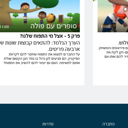
סופרים עם פולה
11:00
11:00
פרק 5 - אצל מי התפוח שלנו?
לוש.
הערך הנלמד: להתאים קבוצות שונות ש
הם פיראטים והמשחק
ארבעה פריטים.
ום-זקן לקח את
על החברים למצוא את התפוח שחסר להם לקראת
יר להם אותו אם
הפיקניק. הם מגיעים לגן גדול בו גמד הגן הקסום שולח
אותם למשימה. האם גם יעזור להם להשיב את התפוח?
Foote
החברה
סדרות