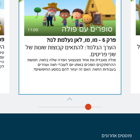
ס
סופרים עם פולה
11:00
פרק 7 - מ
פרק 6 - מו, מו, לאן נעלמת לנו?
ל
הע
הערך הנלמד: להתאים קבוצות שונות של
טים
שני פריטים.
עם 
פולה מאבדת את אחד מצעצועי הפרה שלה בחווה. חמשת
היל
ההרפתקנים הופכים באותו יום לעובדי חווה ועוזרים
לקב
בעבודות החווה. האם זה יעזור להם במסע החיפושים?
פוסטים אחרונים