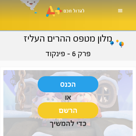
Skip
Skip
Skip
to
to
to
primary
footer
main
navigation
content
מלון מטפס ההרים העליז
פרק 6
- פינקוד
הכנס
או
הרשם
כדי להמשיך