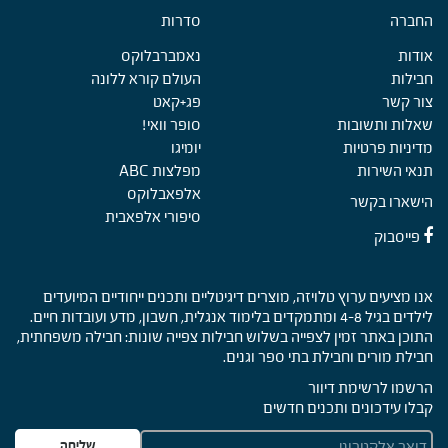
החברה
Foote
סדרות
אודות
נאמברבלוקס
חבילות
העולם קורא ללונה
צור קשר
פג+קאט
שאלות ותשובות
סופר וואי!
מדיניות פרטיות
יומיגו
תנאי השירות
מפלצות ABC
אלפאבלוקס
הישארו בקשר
סיפורי אלפאבית
פייסבוק
אנו מציעים ערוץ טלויזה, מוצרים דיגיטליים ותכנים ייחודיים המיועדים
לילדים בגיל 4-8 ומתמקדים בלימוד אנגלית, חשבון, מדע ועובדות חיים.
התוכן באתר זמין לצפייה בשלוש חבילות צפייה שונות: חבילה משפחתית,
חבילת מורים וחבילת בתי ספר וגנים.
הרשמו לרשימת דיוור
קבלו עידכונים ותכנים חדשים
E
שליחה