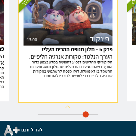
פ
פינקוד
13:00
פרק 7 - ס
פרק 6 - מלון מטפס ההרים העליז
הע
הערך הנלמד: מקורות אנרגיה חליפיים.
אד
הקיקוריקי מחליטים לנסוע לחופשה במלון בצפון כדור
הארץ. כשהם מגיעים, הם מגלים שהמלון נטוש, ומערכת
קרל
החשמל בו לא פועלת. דוקו מנסה להשתמש במקורות
טרו
אנרגיה חלופיים כדי לאפשר לחבריו להתחמם.
האד
כשס
החב