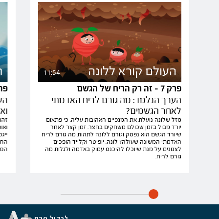
העולם קורא ללונה
ה
11:54
פרק 7 - זה רק הריח של הגשם
פרק 8 - איך המ
הערך הנלמד: מה גורם לריח האדמתי
הע
לאחר הגשמים?
וא
מזל שלונה נועלת את המגפיים האהובות עליה, כי פתאום
זהו
יורד מבול בזמן שכולם משחקים בחצר. זמן קצר לאחר
ואו
שיורד הגשם הוא נפסק וגורם ללונה לתהות מה גורם לריח
ייג
האדמתי המשונה שעולה? לונה, יופיטר וקלייד הופכים
החב
לצנונים על מנת שיוכלו להיכנס עמוק באדמה ולגלות מה
המי
גורם לריח.