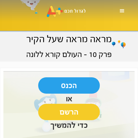
Skip
Skip
Skip
to
to
to
primary
footer
main
navigation
content
מראה מראה שעל הקיר
פרק 10
- העולם קורא ללונה
הכנס
או
הרשם
כדי להמשיך