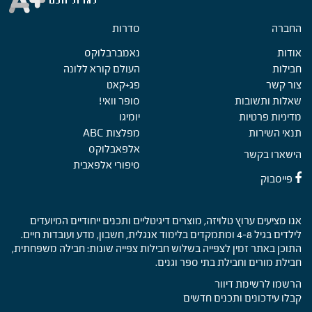
החברה
Foote
סדרות
אודות
נאמברבלוקס
חבילות
העולם קורא ללונה
צור קשר
פג+קאט
שאלות ותשובות
סופר וואי!
מדיניות פרטיות
יומיגו
תנאי השירות
מפלצות ABC
אלפאבלוקס
הישארו בקשר
סיפורי אלפאבית
פייסבוק
אנו מציעים ערוץ טלויזה, מוצרים דיגיטליים ותכנים ייחודיים המיועדים
לילדים בגיל 4-8 ומתמקדים בלימוד אנגלית, חשבון, מדע ועובדות חיים.
התוכן באתר זמין לצפייה בשלוש חבילות צפייה שונות: חבילה משפחתית,
חבילת מורים וחבילת בתי ספר וגנים.
הרשמו לרשימת דיוור
קבלו עידכונים ותכנים חדשים