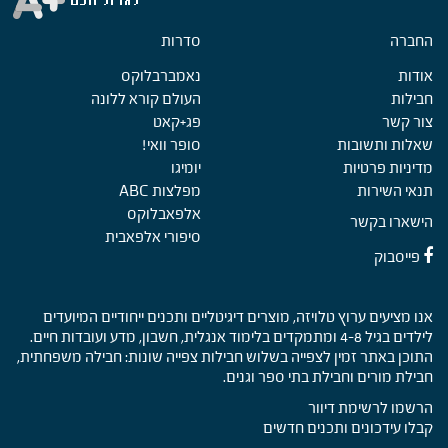
החברה
Foote
סדרות
אודות
נאמברבלוקס
חבילות
העולם קורא ללונה
צור קשר
פג+קאט
שאלות ותשובות
סופר וואי!
מדיניות פרטיות
יומיגו
תנאי השירות
מפלצות ABC
אלפאבלוקס
הישארו בקשר
סיפורי אלפאבית
פייסבוק
אנו מציעים ערוץ טלויזה, מוצרים דיגיטליים ותכנים ייחודיים המיועדים
לילדים בגיל 4-8 ומתמקדים בלימוד אנגלית, חשבון, מדע ועובדות חיים.
התוכן באתר זמין לצפייה בשלוש חבילות צפייה שונות: חבילה משפחתית,
חבילת מורים וחבילת בתי ספר וגנים.
הרשמו לרשימת דיוור
קבלו עידכונים ותכנים חדשים