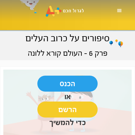
Skip
Skip
Skip
to
to
to
primary
footer
main
navigation
content
סיפורים על כרוב העלים
פרק 6
- העולם קורא ללונה
הכנס
או
הרשם
כדי להמשיך