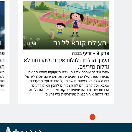
העולם קורא ללונה
ה
11:54
פרק 3 - זרעי בננה
פרק 4 - כו
הערך הנלמד: לגלות איך זה שהבננות לא
הע
גדלות מזרעים.
הכ
אחרי שלונה עורכת את ניסוי נבט השעועית שהיא הביאה
כשל
מבית הספר, הילדים חושבים על צמחים שהם יוכלו לשתול
למה
בגינה של אבא. כשהם חושבים על הבננה ועל המעדנים
שמא
שאבא יוכל להכין הם לא מצליחים להבין מאילו זרעים
יופ
הבננות צומחות. הם יוצאים לחקור מקרוב את התעלומה
כוכ
כדי לגלות איך הבננות משתרשות בלי זרעים.