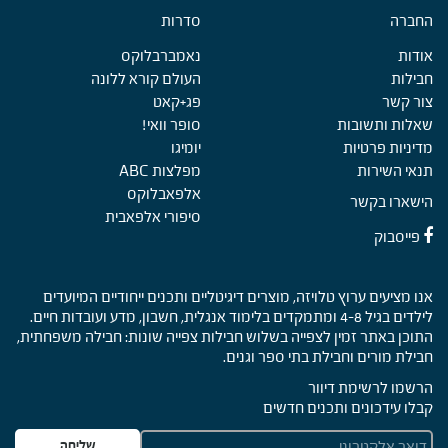
החברה
Foote
סדרות
אודות
נאמברבלוקס
חבילות
העולם קורא ללונה
צור קשר
פג+קאט
שאלות ותשובות
סופר וואי!
מדיניות פרטיות
יומיגו
תנאי השירות
מפלצות ABC
אלפאבלוקס
הישארו בקשר
סיפורי אלפאבית
פייסבוק
אנו מציעים ערוץ טלויזה, מוצרים דיגיטליים ותכנים ייחודיים המיועדים
לילדים בגיל 4-8 ומתמקדים בלימוד אנגלית, חשבון, מדע ועובדות חיים.
התוכן באתר זמין לצפייה בשלוש חבילות צפייה שונות: חבילה משפחתית,
חבילת מורים וחבילת בתי ספר וגנים.
הרשמו לרשימת דיוור
קבלו עידכונים ותכנים חדשים
E
שליחה