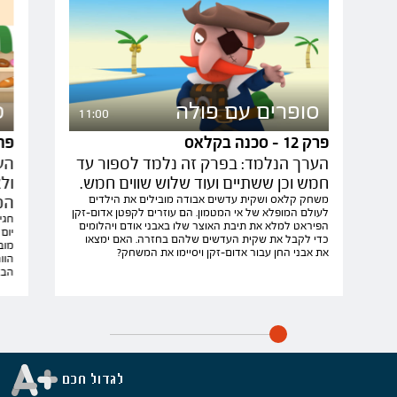
סופרים עם פולה
ס
11:00
פרק 12 - סכנה בקלאס
פרק 13 - חיפ
הערך הנלמד: בפרק זה נלמד לספור עד
הע
חמש וכן ששתיים ועוד שלוש שווים חמש.
ול
משחק קלאס ושקית עדשים אבודה מובילים את הילדים
המ
לעולם המופלא של אי המטמון. הם עוזרים לקפטן אדום-זקן
חגי
הפיראט למלא את תיבת האוצר שלו באבני אודם ויהלומים
יום
כדי לקבל את שקית העדשים שלהם בחזרה. האם ימצאו
מוב
את אבני החן עבור אדום-זקן ויסיימו את המשחק?
הוו
הבי