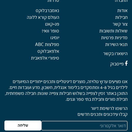
החברה
Foote
סדרות
אודות
נאמברבלוקס
חבילות
העולם קורא ללונה
צור קשר
פג+קאט
שאלות ותשובות
סופר וואי!
מדיניות פרטיות
יומיגו
תנאי השירות
מפלצות ABC
אלפאבלוקס
הישארו בקשר
סיפורי אלפאבית
פייסבוק
אנו מציעים ערוץ טלויזה, מוצרים דיגיטליים ותכנים ייחודיים המיועדים
לילדים בגיל 4-8 ומתמקדים בלימוד אנגלית, חשבון, מדע ועובדות חיים.
התוכן באתר זמין לצפייה בשלוש חבילות צפייה שונות: חבילה משפחתית,
חבילת מורים וחבילת בתי ספר וגנים.
הרשמו לרשימת דיוור
קבלו עידכונים ותכנים חדשים
E
שליחה
m