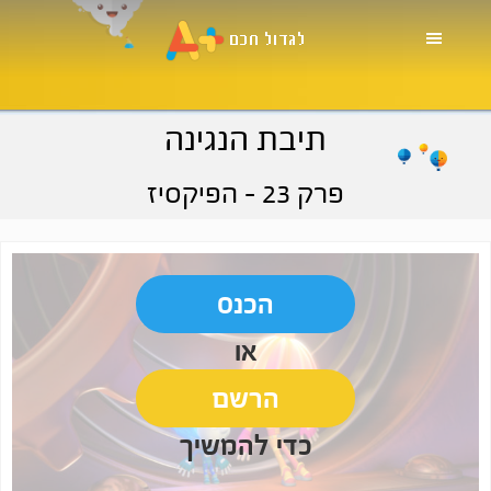
Skip
Skip
Skip
to
to
to
primary
footer
main
navigation
content
תיבת הנגינה
פרק 23
- הפיקסיז
הכנס
או
הרשם
כדי להמשיך