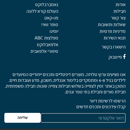
אודות
נאמברבלוקס
חבילות
העולם קורא ללונה
צור קשר
פג+קאט
שאלות ותשובות
סופר וואי!
מדיניות פרטיות
יומיגו
תנאי השירות
מפלצות ABC
אלפאבלוקס
הישארו בקשר
סיפורי אלפאבית
פייסבוק
אנו מציעים ערוץ טלויזה, מוצרים דיגיטליים ותכנים ייחודיים המיועדים
לילדים בגיל 4-8 ומתמקדים בלימוד אנגלית, חשבון, מדע ועובדות חיים.
התוכן באתר זמין לצפייה בשלוש חבילות צפייה שונות: חבילה משפחתית,
חבילת מורים וחבילת בתי ספר וגנים.
הרשמו לרשימת דיוור
קבלו עידכונים ותכנים חדשים
E
שליחה
m
a